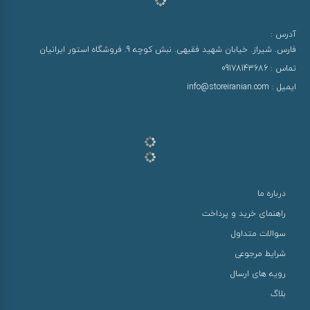
آدرس :
فارس. شیراز. خیابان شهید فقیهی. نبش کوچه 9. فروشگاه استور ایرانیان
تماس :
09178143686
ایمیل :
info@storeiranian.com
درباره ما
راهنمای خرید و پرداخت
سوالات متداول
شرایط مرجوعی
رویه های ارسال
بلاگ