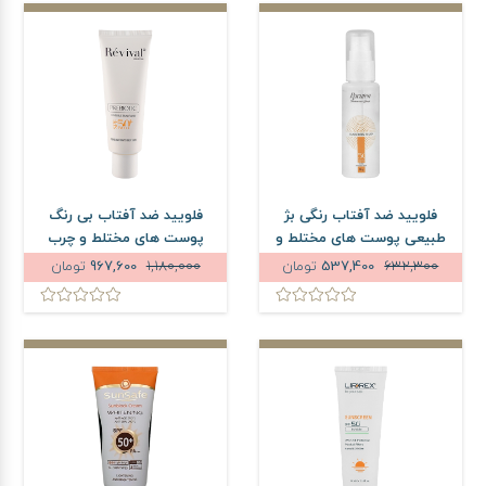
فلویید ضد آفتاب رنگی بژ
فلویید ضد آفتاب بی رنگ
طبیعی پوست های مختلط و
پوست های مختلط و چرب
چرب راکوتن SPF50 حجم 50
رویوال SPF50 حجم 50 میلی
632,300
537,400
تومان
1,180,000
967,600
تومان
میلی لیتر
لیتر