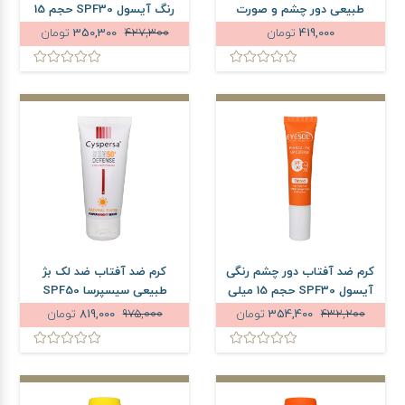
طبیعی دور چشم و صورت
رنگ آیسول SPF30 حجم 15
پیکسل SPF35 حجم 50
میلی لیتر
419,000
تومان
427,300
350,300
تومان
میلی لیتر
کرم ضد آفتاب دور چشم رنگی
کرم ضد آفتاب ضد لک بژ
آیسول SPF30 حجم 15 میلی
طبیعی سیسپرسا SPF50
لیتر
حجم 50 میلی لیتر
432,200
354,400
تومان
975,000
819,000
تومان