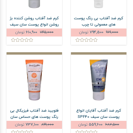
کرم ضد آفتاب بی رنگ پوست
کرم ضد آفتاب روشن کننده بژ
های معمولی تا چرب
روشن انواع پوست سان سیف
لیپورکس SPF50 حجم 40
SPF50 حجم 50 میلی لیتر
969,000
794,500
تومان
745,000
610,900
تومان
میلی لیتر
کرم ضد آفتاب آقایان انواع
فلویید ضد آفتاب فیزیکال بی
پوست سان سیف SPF40
رنگ پوست های حساس سان
حجم 50 میلی لیتر
سیف SPF50 حجم 50 میلی
682,500
559,600
تومان
899,000
737,100
تومان
لیتر